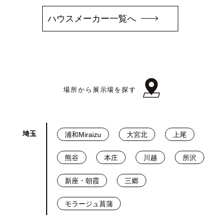
ハウスメーカー一覧へ
場所から展示場を探す
埼玉
浦和Miraizu
大宮北
上尾
熊谷
本庄
川越
所沢
新座・朝霞
三郷
モラージュ菖蒲