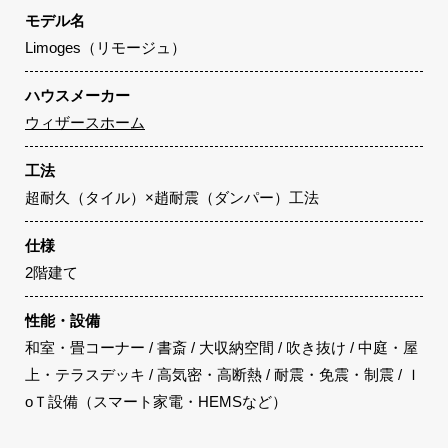
モデル名
Limoges（リモージュ）
ハウスメーカー
ウィザースホーム
工法
超耐久（タイル）×趙耐震（ダンパー）工法
仕様
2階建て
性能・設備
和室・畳コーナー / 書斎 / 大収納空間 / 吹き抜け / 中庭・屋
上・テラスデッキ / 高気密・高断熱 / 耐震・免震・制震 / Ｉ
oＴ設備（スマート家電・HEMSなど）