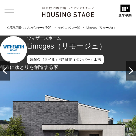
住宅展示場ハウジングステージTOP
モデルハウス一覧
Limoges（リモージュ）
ウィザースホーム
Limoges（リモージュ）
超耐久（タイル）×趙耐震（ダンパー）工法
都市にゆとりを創造する家
大きくスクエアなアクセントウォールでモダンなシルエット
を創出したメインファサード