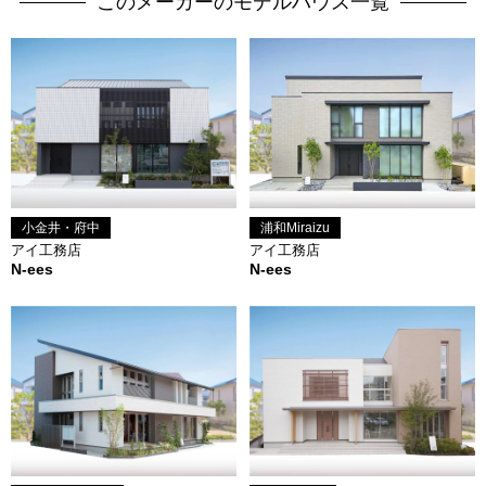
このメーカーのモデルハウス一覧
浦和Miraizu
小金井・府中
アイ工務店
アイ工務店
N-ees
N-ees