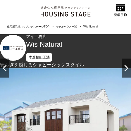
住宅展示場ハウジングステージTOP
モデルハウス一覧
Wis Natural
アイ工務店
Wis Natural
木造軸組工法
安らぎを感じるシャビーシックスタイル
パリのアパルトマンをイメージしたフレンチスタイルの佇ま
い。