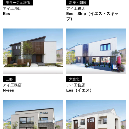
モラージュ菖蒲
新座・朝霞
アイ工務店
アイ工務店
Ees
Ees Skip（イエス・スキッ
プ）
三郷
大宮北
アイ工務店
アイ工務店
N-ees
Ees（イエス）