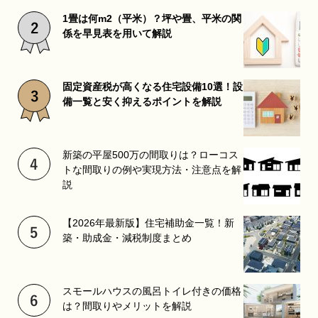
1畳は何m2（平米）？坪や畳、平米の関
係を早見表を用いて解説
固定資産税が高くなる住宅設備10選！設
備一覧と安く抑えるポイントを解説
新築の平屋500万の間取りは？ローコス
トな間取りの例や実現方法・注意点を解
説
【2026年最新版】住宅補助金一覧！新
築・助成金・減税制度まとめ
スモールハウスの風呂トイレ付きの価格
は？間取りやメリットを解説