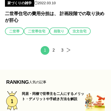
家づくりの雑学
2022.03.10
二世帯住宅の費用分担は、 計画段階での取り決め
が肝心
二世帯
二世帯住宅
段取り
注文住宅
1
2
3
RANKING
人気の記事
同居・同棲で世帯主を二人にするメリッ
ト・デメリットや手続き方法を解説