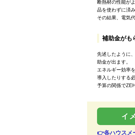
断熱材の性能が
品を使わずに済
その結果、電気
補助金がも
先述したように、
助金が出ます。
エネルギー効率
導入したりする
予算の関係でZE
イ
👉各ハウス