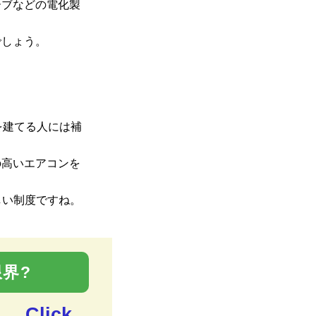
ーブなどの電化製
でしょう。
を建てる人には補
の高いエアコンを
しい制度ですね。
界?
Click