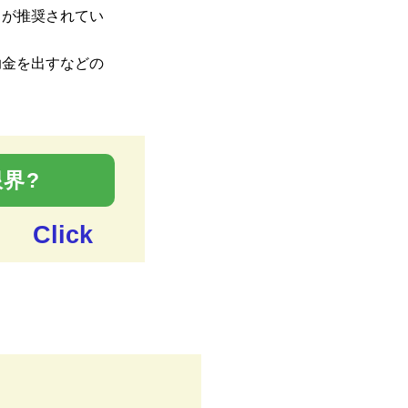
とが推奨されてい
助金を出すなどの
界?
Click