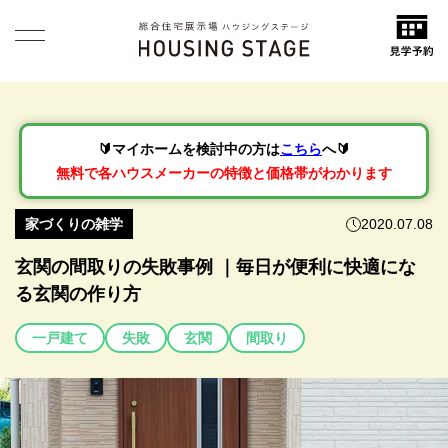
🔰マイホームを検討中の方は
こちら
へ🔰
無料で各ハウスメーカーの特徴と価格帯がわかります
家づくりの雑学
2020.07.08
玄関の間取りの失敗事例 ｜毎日が便利に快適にな
る玄関の作り方
一戸建て
失敗
玄関
間取り