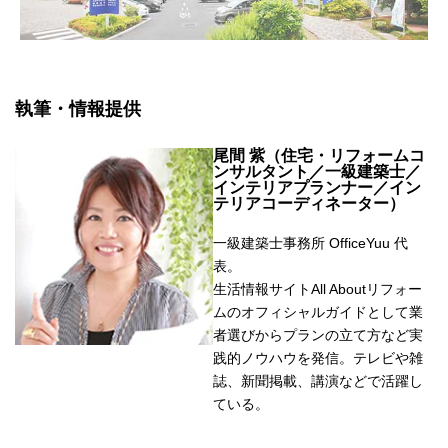
執筆・情報提供
尾間 紫（住宅・リフォームコ
ンサルタント／一級建築士／
インテリアプランナー／イン
テリアコーディネーター）
一級建築士事務所 OfficeYuu 代
表。
生活情報サイトAll Aboutリフォー
ムのオフィシャルガイドとして業
者選びからプランの立て方など実
践的ノウハウを発信。テレビや雑
誌、新聞掲載、講演などで活躍し
ている。