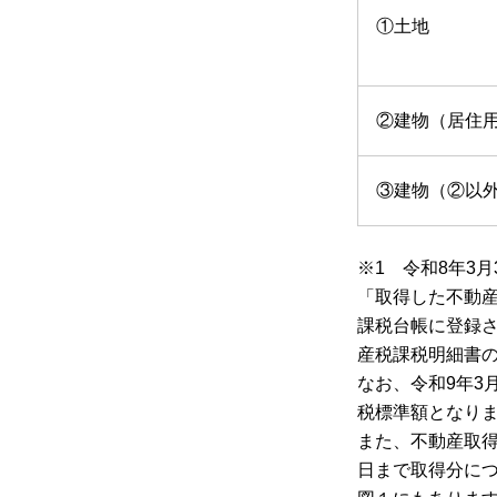
①土地
②建物（居住
③建物（②以
※1 令和8年3
「取得した不動
課税台帳に登録
産税課税明細書
なお、令和9年3
税標準額となり
また、不動産取得
日まで取得分につ