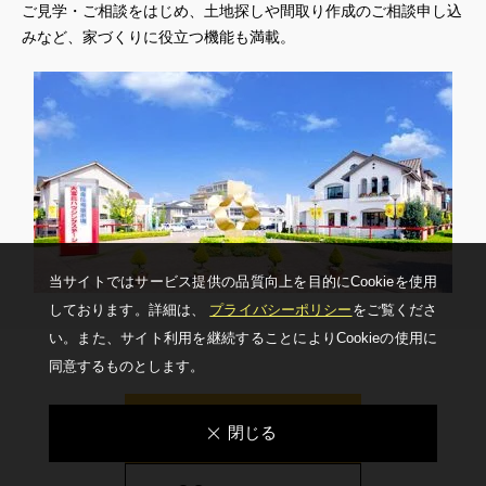
ご見学・ご相談をはじめ、土地探しや間取り作成のご相談申し込
みなど、家づくりに役立つ機能も満載。
当サイトではサービス提供の品質向上を⽬的にCookieを使⽤
しております。詳細は、
プライバシーポリシー
をご覧くださ
い。
また、サイト利⽤を継続することによりCookieの使⽤に
同意するものとします。
見学予約
閉じる