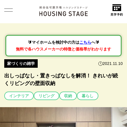
🔰マイホームを検討中の方は
こちら
へ🔰
無料で各ハウスメーカーの特徴と価格帯がわかります
家づくりの雑学
2021.11.10
出しっぱなし・置きっぱなしを解消！ きれいが続
くリビングの壁面収納
インテリア
リビング
収納
暮らし