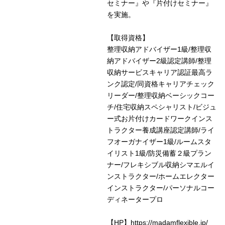
セミナー』や『片付けセミナー』
を実施。
【取得資格】
整理収納アドバイザー1級/整理収
納アドバイザー2級認定講師/整理
収納サービスキャリア認証最高ラ
ンク認定/同資格キャリアチェック
リーダー/整理収納ベーシックコー
チ/住宅収納スペシャリスト/ビジュ
ー式お片付けカードワークインス
トラクター養成講座認定講師/ライ
フオーガナイザー1級/ルームスタ
イリスト1級/防災備蓄２級プラン
ナー/フレキシブル収納シマエルイ
ンストラクター/ホームエレクター
インストラクター/パーソナルコー
ディネータープロ
【HP】https://madamflexible.jp/