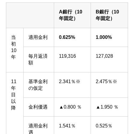
A銀行（10
B銀行（10
年固定）
年固定）
当
適用金利
0.625%
1.000%
初
10
毎月返済
119,316
127,028
年
額
11
基準金利
2.341％※
2.475％※
年
の仮定
目
以
金利優遇
▲0.800 ％
▲1.950 ％
降
適用金利
1.541％
0.525％
遇