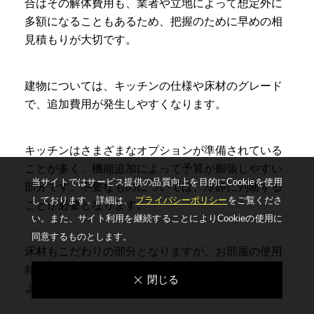
合はその解体費用も、業者や立地によって想定外に
多額になることもあるため、把握のために早めの相
見積もりが大切です。
建物については、キッチンの仕様や床材のグレード
で、追加費用が発生しやすくなります。
キッチンはさまざまなオプションが準備されている
ことが多く、機能追加によって予算が膨張しやすい
当サイトではサービス提供の品質向上を⽬的にCookieを使⽤
部分です。不要なものについては、冷静に判断する
しております。詳細は、
プライバシーポリシー
をご覧くださ
ことが必要となります。
い。
また、サイト利⽤を継続することによりCookieの使⽤に
同意するものとします。
床材もこだわりの部分となりますが、お部屋の使用
頻度に合わせてメリハリをつける、LDKでも場所に
閉じる
よって材質を変更するなどがおすすめでしょう。