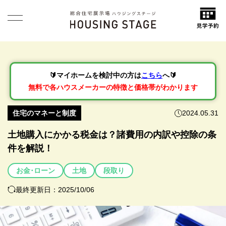
🔰マイホームを検討中の方は
こちら
へ🔰
無料で各ハウスメーカーの特徴と価格帯がわかります
住宅のマネーと制度
2024.05.31
土地購入にかかる税金は？諸費用の内訳や控除の条
件を解説！
お金･ローン
土地
段取り
最終更新日：2025/10/06