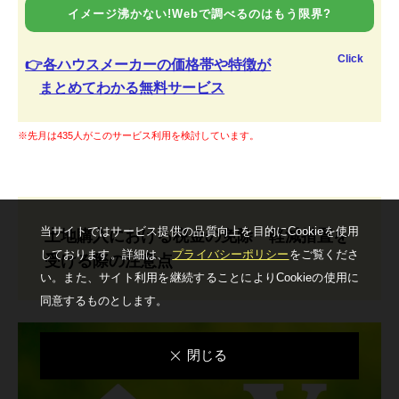
イメージ沸かない!Webで調べるのはもう限界?
Click
👉各ハウスメーカーの価格帯や特徴が
まとめてわかる無料サービス
※先月は435人がこのサービス利用を検討しています。
当サイトではサービス提供の品質向上を⽬的にCookieを使⽤
土地購入における税金の免除・軽減措置を
しております。詳細は、
プライバシーポリシー
をご覧くださ
受ける際の注意点
い。
また、サイト利⽤を継続することによりCookieの使⽤に
同意するものとします。
閉じる