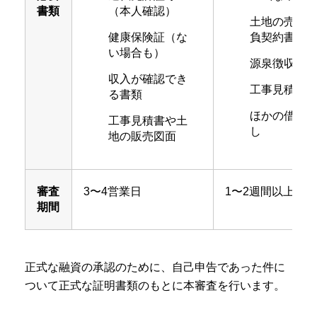
書類
（本人確認）
土地の売買
健康保険証（な
負契約書の
い場合も）
源泉徴収票
収入が確認でき
工事見積書
る書類
ほかの借入
工事見積書や土
し
地の販売図面
審査
3〜4営業日
1〜2週間以上
期間
正式な融資の承認のために、自己申告であった件に
ついて正式な証明書類のもとに本審査を行います。