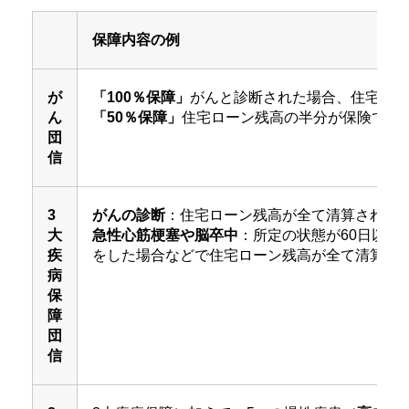
保障内容の例
が
「100％保障」
がんと診断された場合、住宅ロー
ん
「50％保障」
住宅ローン残高の半分が保険でカ
団
信
3
がんの診断
：住宅ローン残高が全て清算される
大
急性心筋梗塞や脳卒中
：所定の状態が60日以上
疾
をした場合などで住宅ローン残高が全て清算
病
保
障
団
信