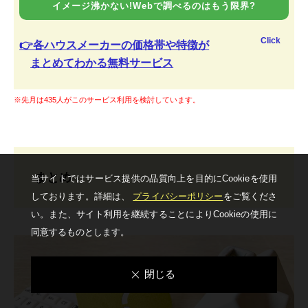
イメージ沸かない!Webで調べるのはもう限界?
Click
👉各ハウスメーカーの価格帯や特徴が
まとめてわかる無料サービス
※先月は435人がこのサービス利用を検討しています。
まとめ
当サイトではサービス提供の品質向上を⽬的にCookieを使⽤
しております。詳細は、
プライバシーポリシー
をご覧くださ
い。
また、サイト利⽤を継続することによりCookieの使⽤に
同意するものとします。
閉じる