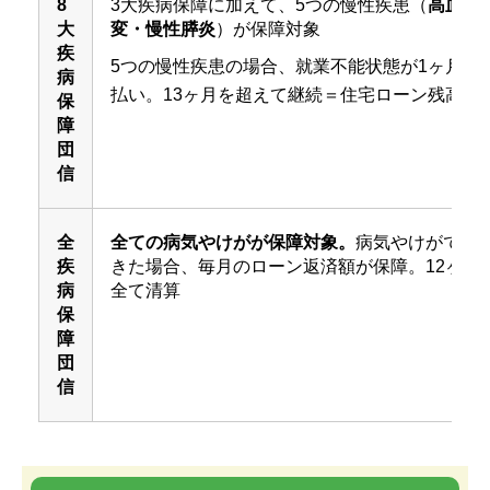
8
3大疾病保障に加えて、5つの慢性疾患（
高血圧
大
変・慢性膵炎
）が保障対象
疾
5つの慢性疾患の場合、就業不能状態が1ヶ月を
病
払い。13ヶ月を超えて継続＝住宅ローン残高が
保
障
団
信
全
全ての病気やけがが保障対象。
病気やけがで就
疾
きた場合、毎月のローン返済額が保障。12ヶ月
病
全て清算
保
障
団
信