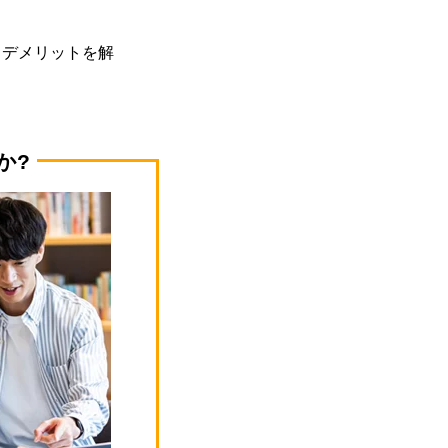
トデメリットを解
か?