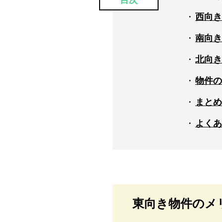
目次
西向き
南向き
北向き
物件の
まとめ
よくあ
東向き物件のメ