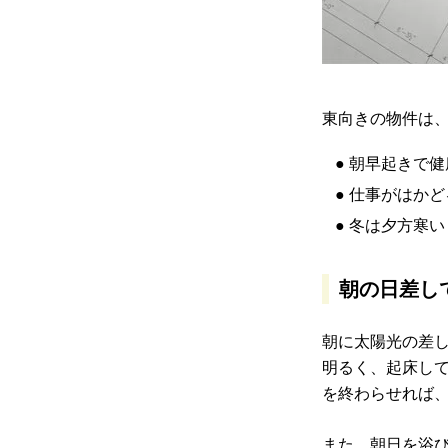
東向きの物件は
● 朝早起きで
● 仕事がはかど
● 冬は夕方寒い
朝の日差し
朝に太陽光の差
明るく、起床し
を終わらせれば
また、朝日を浴