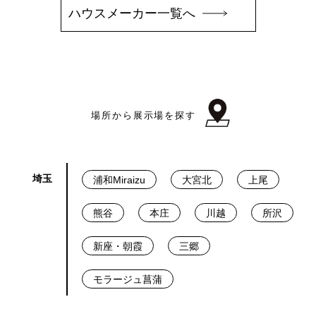
ハウスメーカー一覧へ
場所から展示場を探す
埼玉
浦和Miraizu
大宮北
上尾
熊谷
本庄
川越
所沢
新座・朝霞
三郷
モラージュ菖蒲