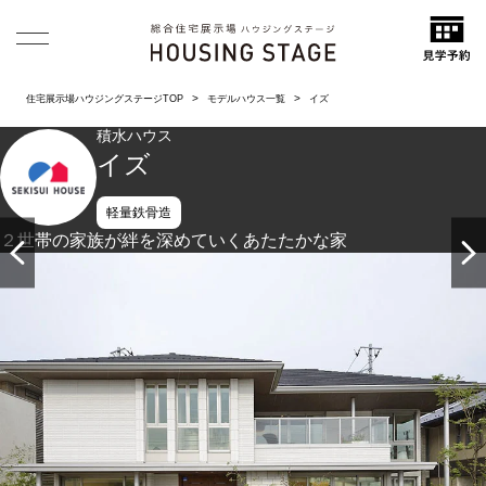
住宅展示場ハウジングステージTOP
モデルハウス一覧
イズ
積水ハウス
イズ
軽量鉄骨造
２世帯の家族が絆を深めていくあたたかな家
大開口サッシと２層ピロティによるダイナミックな外観