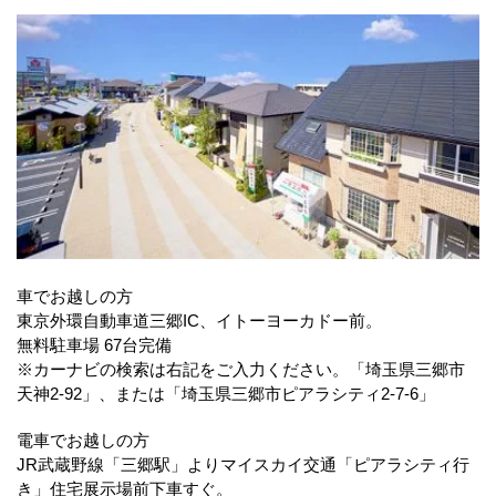
車でお越しの方
東京外環自動車道三郷IC、イトーヨーカドー前。
無料駐車場 67台完備
※カーナビの検索は右記をご入力ください。「埼玉県三郷市
天神2-92」、または「埼玉県三郷市ピアラシティ2-7-6」
電車でお越しの方
JR武蔵野線「三郷駅」よりマイスカイ交通「ピアラシティ行
き」住宅展示場前下車すぐ。