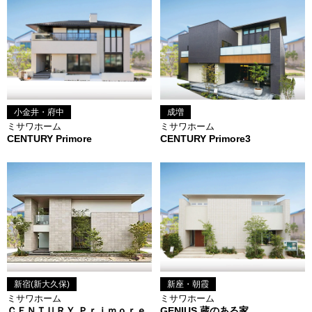
小金井・府中
成増
ミサワホーム
ミサワホーム
CENTURY Primore
CENTURY Primore3
新宿(新大久保)
新座・朝霞
ミサワホーム
ミサワホーム
ＣＥＮＴＵＲＹ Ｐｒｉｍｏｒｅ
GENIUS 蔵のある家