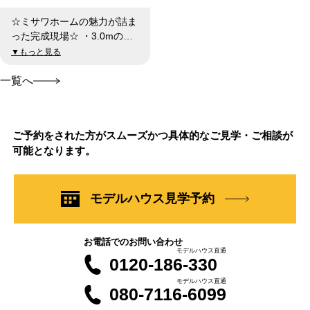
☆ミサワホームの魅力が詰ま
った完成現場☆ ・3.0mの高
天井が生み出す、圧倒的な開
▼もっと見る
放感のリビング空間 ・家族
の動きがスムーズになる、使
一覧へ
いやすい動線設計 ・太陽光
発電で、環境にも家計にもや
さしい暮らし ・40年の高耐
ご予約をされた方がスムーズかつ具体的なご見学・ご相談が
久外壁で、長く安心して住み
可能となります。
続けられる住まい ・ゆとり
ある4SLDKで、家族のライフ
スタイルに柔軟対応
モデルハウス見学予約
お電話でのお問い合わせ
モデルハウス直通
0120-186-330
モデルハウス直通
080-7116-6099