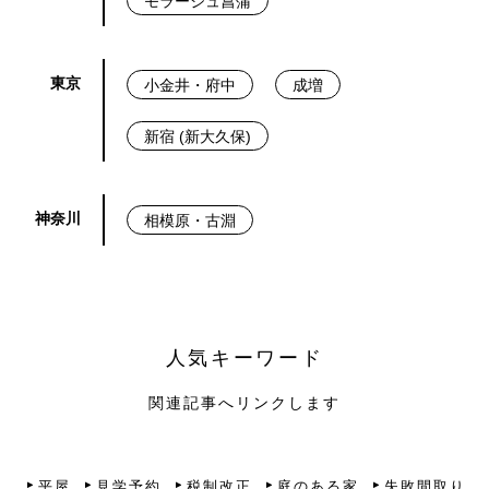
モラージュ菖蒲
東京
小金井・府中
成増
新宿 (新大久保)
神奈川
相模原・古淵
人気キーワード
関連記事へリンクします
平屋
見学予約
税制改正
庭のある家
失敗間取り