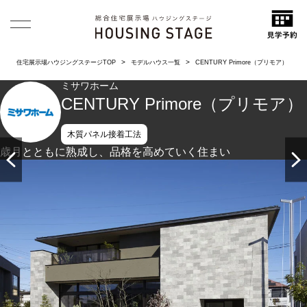
住宅展示場ハウジングステージTOP
モデルハウス一覧
CENTURY Primore（プリモア）
ミサワホーム
CENTURY Primore（プリモア）
木質パネル接着工法
歳月とともに熟成し、品格を高めていく住まい
クオーツをモチーフにしたタイルと落ち着いた色合いの吹付
を採用したシンプルな外観