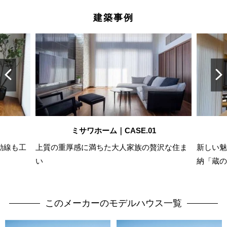
建築事例
ミサワホーム｜CASE.01
動線も工
上質の重厚感に満ちた大人家族の贅沢な住ま
新しい魅
い
納「蔵の
このメーカーのモデルハウス一覧