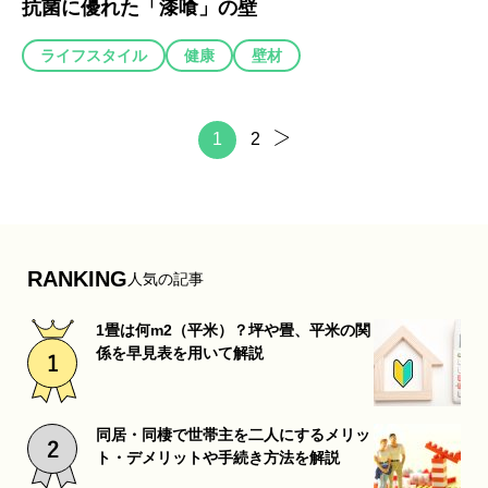
抗菌に優れた「漆喰」の壁
ライフスタイル
健康
壁材
1
2
RANKING
人気の記事
1畳は何m2（平米）？坪や畳、平米の関
係を早見表を用いて解説
同居・同棲で世帯主を二人にするメリッ
ト・デメリットや手続き方法を解説