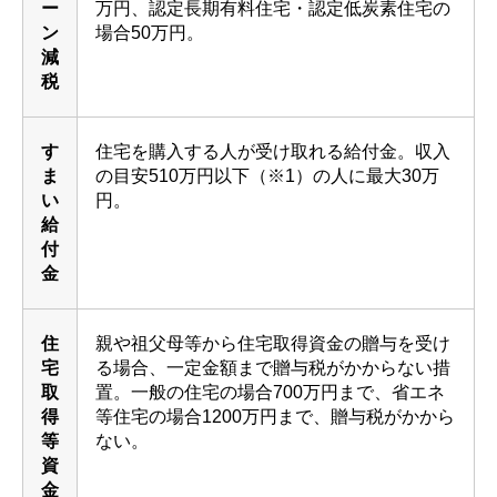
ー
万円、認定長期有料住宅・認定低炭素住宅の
ン
場合
50万
円。
減
税
す
住宅を購入する人が受け取れる給付金。収入
ま
の目安
510
万円以下（※1）の人に最大
30万
い
円。
給
付
金
住
親や祖父母等から住宅取得資金の贈与を受け
宅
る場合、一定金額まで贈与税がかからない措
取
置。一般の住宅の場合700万円まで、省エネ
得
等住宅の場合
1200万
円まで、贈与税がかから
等
ない。
資
金