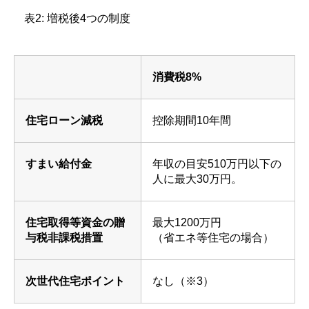
表2: 増税後4つの制度
消費税8%
住宅ローン減税
控除期間
10
年間
すまい給付金
年収の目安
510
万円以下の
人に最大
30万
円。
住宅取得等資金の贈
最大
1200万
円
与税非課税措置
（省エネ等住宅の場合）
次世代住宅ポイント
なし（※3）