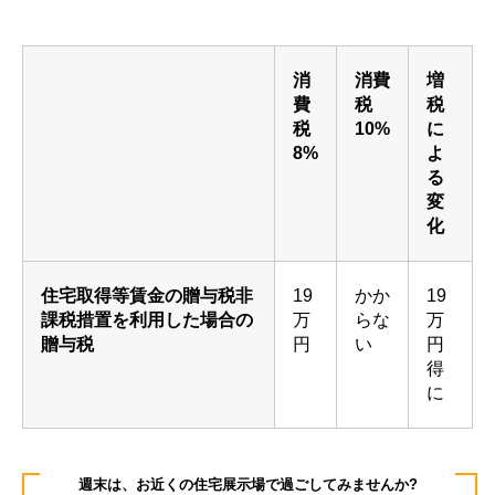
消
消費
増
費
税
税
税
10%
に
8%
よ
る
変
化
住宅取得等賃金の贈与税非
19
かか
19
課税措置を利用した場合の
万
らな
万
贈与税
円
い
円
得
に
週末は、お近くの住宅展示場で過ごしてみませんか?