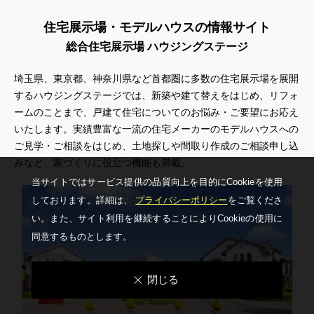
住宅展示場・モデルハウスの情報サイト
総合住宅展示場 ハウジングステージ
埼玉県、東京都、神奈川県
など首都圏に多数の住宅展示場を展開
するハウジングステージでは、新築や建て替えをはじめ、リフォ
ームのことまで、戸建て住宅についてのお悩み・ご要望にお応え
いたします。実績豊富な一流の住宅メーカーのモデルハウスへの
ご見学・ご相談をはじめ、土地探しや間取り作成のご相談申し込
みなど、家づくりに役立つ機能も満載。
当サイトではサービス提供の品質向上を⽬的にCookieを使⽤
しております。詳細は、
プライバシーポリシー
をご覧くださ
い。
また、サイト利⽤を継続することによりCookieの使⽤に
同意するものとします。
閉じる