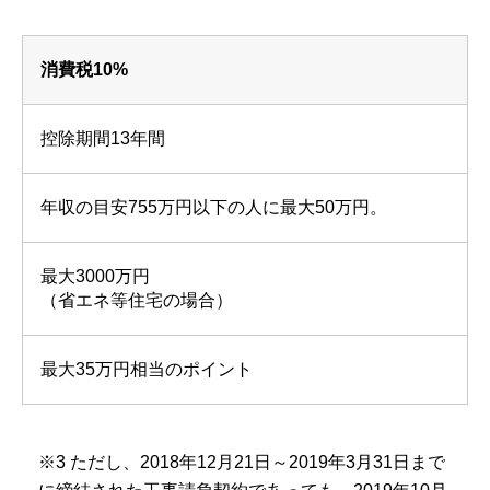
消費税10%
控除期間
13
年間
年収の目安
755
万円以下の人に最大
50万
円。
最大
3000万
円
（省エネ等住宅の場合）
最大
35万
円相当のポイント
※3 ただし、2018年12月21日～2019年3月31日まで