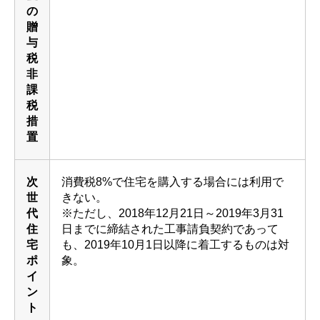
の
贈
与
税
非
課
税
措
置
次
消費税8%で住宅を購入する場合には利用で
世
きない。
代
※ただし、2018年12月21日～2019年3月31
住
日までに締結された工事請負契約であって
宅
も、2019年10月1日以降に着工するものは対
ポ
象。
イ
ン
ト