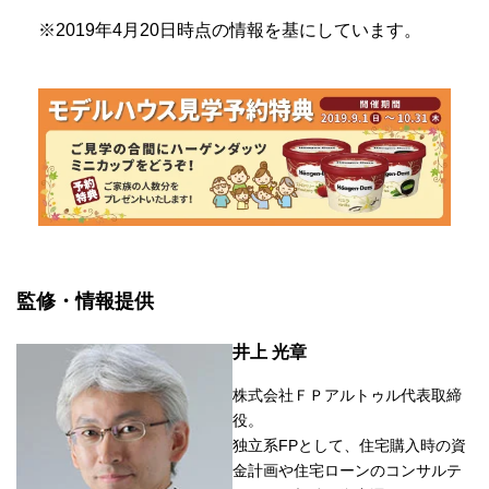
※2019年4月20日時点の情報を基にしています。
監修・情報提供
井上 光章
株式会社ＦＰアルトゥル代表取締
役。
独立系FPとして、住宅購入時の資
金計画や住宅ローンのコンサルテ