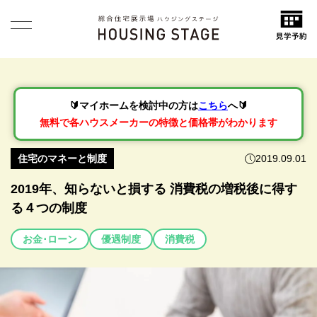
🔰マイホームを検討中の方は
こちら
へ🔰
無料で各ハウスメーカーの特徴と価格帯がわかります
住宅のマネーと制度
2019.09.01
2019年、知らないと損する 消費税の増税後に得す
る４つの制度
お金･ローン
優遇制度
消費税