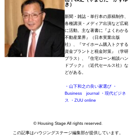
き）
新聞・雑誌・単行本の原稿制作、
各種講演・メディア出演など広範
に活動。主な著書に『よくわかる
不動産業界』（日本実業出版
社）、『マイホーム購入トクする
資金プラントと税金対策』（学研
プラス）、『住宅ローン相談ハン
ドブック』（近代セールス社）な
どがある。
・山下和之の良い家選び
・
Business journal
・現代ビジネ
ス
・ZUU online
© Housing Stage All rights reserved.
この記事はハウジングステージ編集部が提供しています。