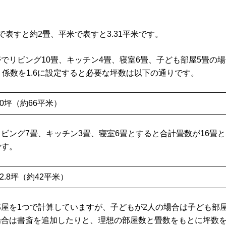
で表すと約2畳、平米で表すと3.31平米です。
でリビング10畳、キッチン4畳、寝室6畳、子ども部屋5畳の
り係数を1.6に設定すると必要な坪数は以下の通りです。
 = 20坪（約66平米）
ビング7畳、キッチン3畳、寝室6畳とすると合計畳数が16畳
です。
 = 12.8坪（約42平米）
屋を1つで計算していますが、子どもが2人の場合は子ども部
場合は書斎を追加したりと、理想の部屋数と畳数をもとに坪数