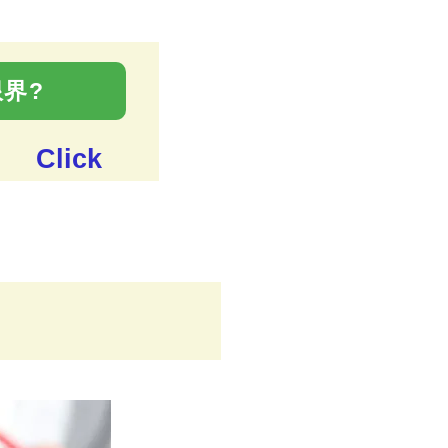
界?
Click