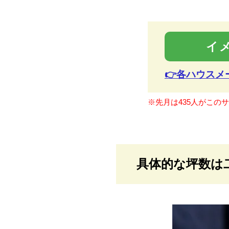
イ
👉各ハウス
※先月は435人がこの
具体的な坪数は