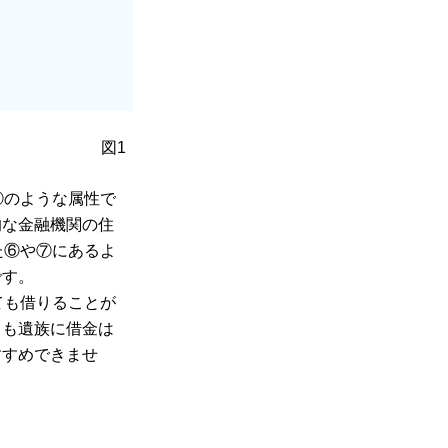
図1
④のような属性で
的な金融機関の住
た⑥や⑦にあるよ
です。
ても借りることが
ても遺族に借金は
すすめできませ