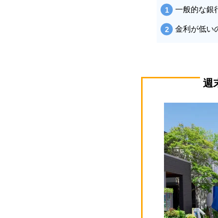
一般的な銀
金利が低い
週