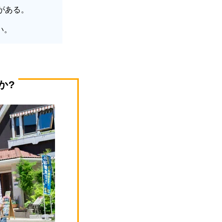
がある。
い。
か?