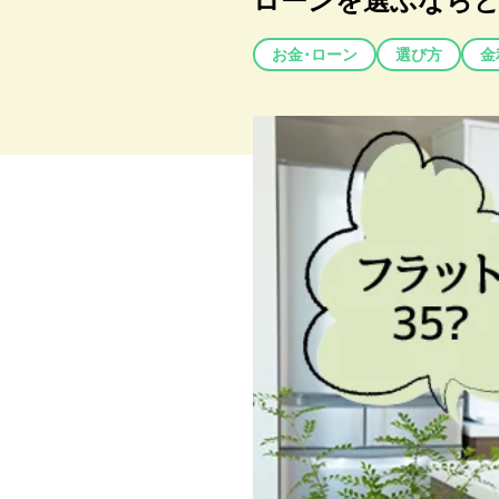
ローンを選ぶならど
お金･ローン
選び方
金