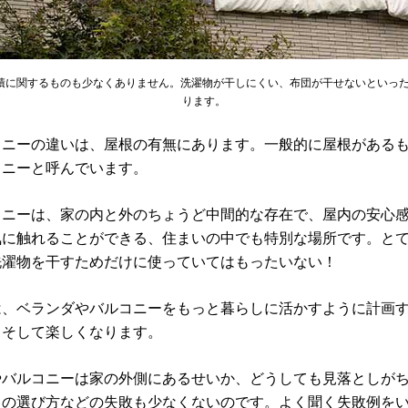
積に関するものも少なくありません。洗濯物が干しにくい、布団が干せないといっ
ります。
コニーの違いは、屋根の有無にあります。一般的に屋根がある
コニーと呼んでいます。
コニーは、家の内と外のちょうど中間的な存在で、屋内の安心
気に触れることができる、住まいの中でも特別な場所です。と
洗濯物を干すためだけに使っていてはもったいない！
は、ベランダやバルコニーをもっと暮らしに活かすように計画
、そして楽しくなります。
やバルコニーは家の外側にあるせいか、どうしても見落としが
スの選び方などの失敗も少なくないのです。よく聞く失敗例を