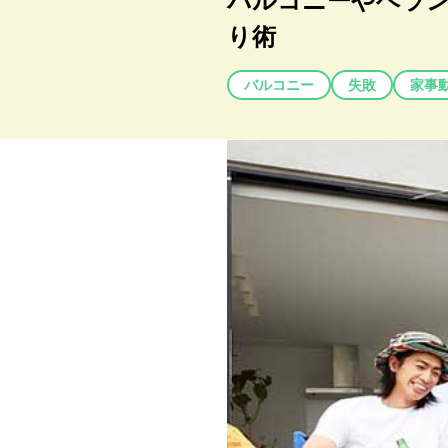
バルコニーやベラン
り術
バルコニー
失敗
家事