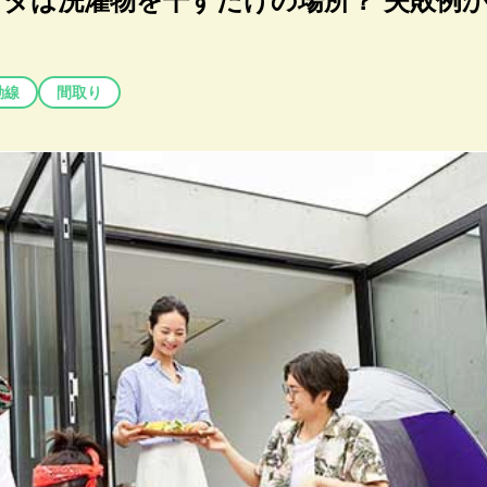
ダは洗濯物を干すだけの場所？ 失敗例
動線
間取り