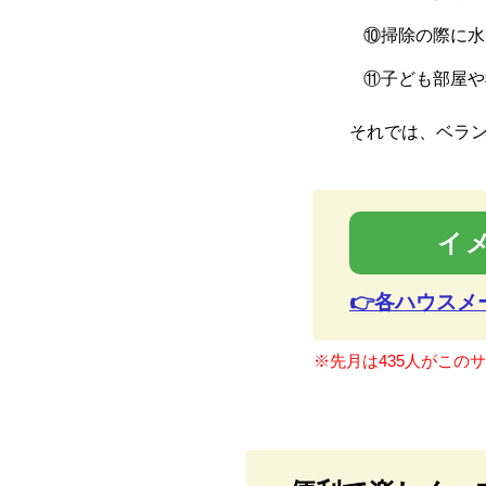
⑩掃除の際に水
⑪子ども部屋や
それでは、ベラ
イ
👉各ハウス
※先月は435人がこの