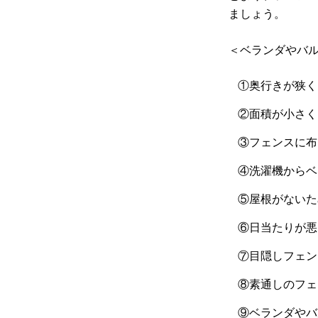
ましょう。
＜ベランダやバ
①奥行きが狭く
②面積が小さく
③フェンスに布
④洗濯機からベ
⑤屋根がないた
⑥日当たりが悪
⑦目隠しフェン
⑧素通しのフェ
⑨ベランダやバ