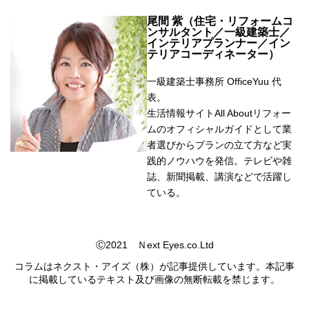
尾間 紫（住宅・リフォームコ
ンサルタント／一級建築士／
インテリアプランナー／イン
テリアコーディネーター）
一級建築士事務所 OfficeYuu 代
表。
生活情報サイトAll Aboutリフォー
ムのオフィシャルガイドとして業
者選びからプランの立て方など実
践的ノウハウを発信。テレビや雑
誌、新聞掲載、講演などで活躍し
ている。
Ⓒ2021 Ｎext Eyes.co.Ltd
コラムはネクスト・アイズ（株）が記事提供しています。本記事
に掲載しているテキスト及び画像の無断転載を禁じます。