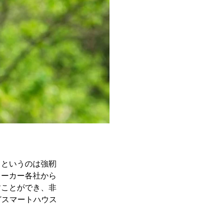
スというのは強靭
メーカー各社から
すことができ、非
どスマートハウス