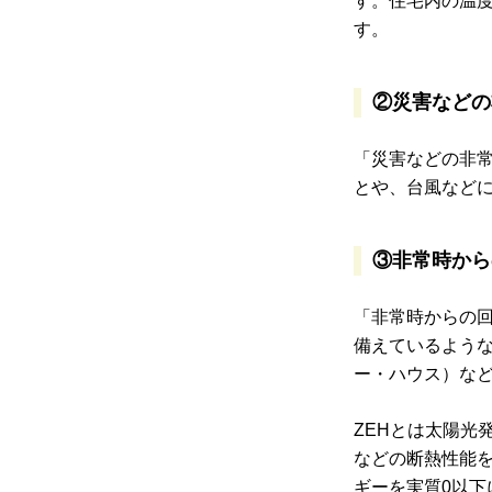
す。住宅内の温
す。
②災害などの
「災害などの非
とや、台風など
③非常時から
「非常時からの
備えているような
ー・ハウス）な
ZEHとは太陽光
などの断熱性能
ギーを実質0以下