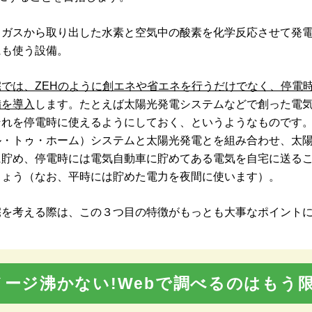
：ガスから取り出した水素と空気中の酸素を化学反応させて発
にも使う設備。
では、ZEHのように創エネや省エネを行うだけでなく、停電
備を導入
します。たとえば太陽光発電システムなどで創った電
それを停電時に使えるようにしておく、というようなものです
ル・トゥ・ホーム）システムと太陽光発電とを組み合わせ、太
に貯め、停電時には電気自動車に貯めてある電気を自宅に送る
しょう（なお、平時には貯めた電力を夜間に使います）。
宅を考える際は、この３つ目の特徴がもっとも大事なポイント
メージ沸かない!Webで調べるのはもう限