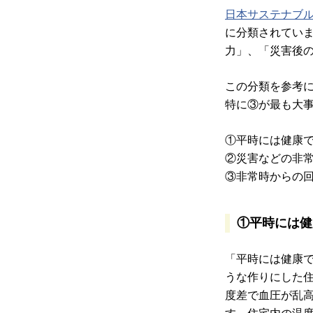
日本サステナブ
に分類されてい
力」、「災害後の
この分類を参考
特に③が最も大
①平時には健康
②災害などの非
③非常時からの
①平時には健
「平時には健康
うな作りにした
度差で血圧が乱