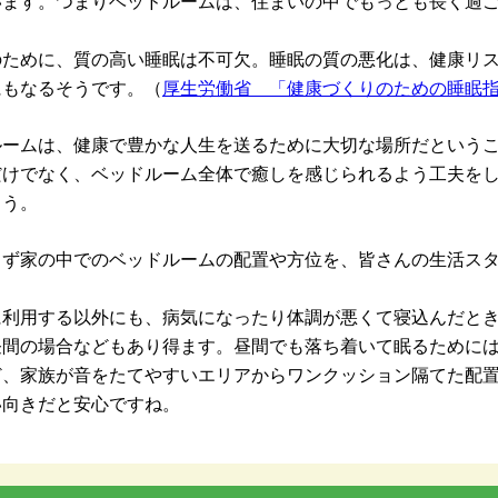
います。つまりベッドルームは、住まいの中でもっとも長く過
のために、質の高い睡眠は不可欠。睡眠の質の悪化は、健康リ
にもなるそうです。（
厚生労働省 「健康づくりのための睡眠指針
ルームは、健康で豊かな人生を送るために大切な場所だという
だけでなく、ベッドルーム全体で癒しを感じられるよう工夫を
ょう。
まず家の中でのベッドルームの配置や方位を、皆さんの生活ス
！
に利用する以外にも、病気になったり体調が悪くて寝込んだと
昼間の場合などもあり得ます。昼間でも落ち着いて眠るために
ど、家族が音をたてやすいエリアからワンクッション隔てた配
い向きだと安心ですね。