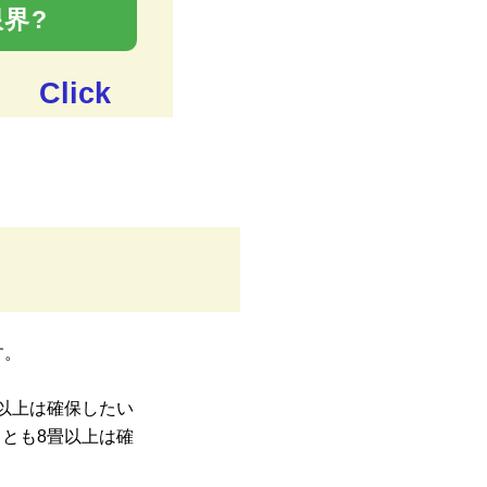
界?
Click
す。
以上は確保したい
とも8畳以上は確