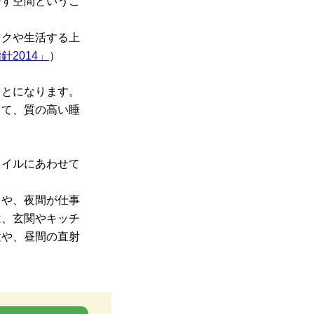
ごす空間というこ
スクや生活する上
2014」
）
ことになります。
して、質の高い睡
タイルにあわせて
きや、夜間が仕事
は、玄関やキッチ
置や、昼間の直射