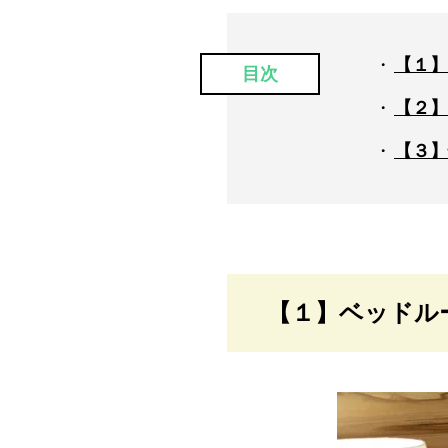
【１】
目次
【２】
【３】
【１】ベッドル