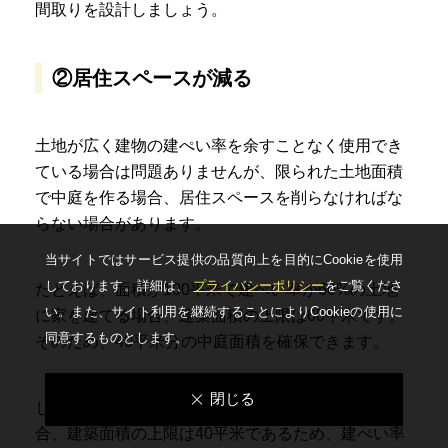
間取りを設計しましょう。
②居住スペースが減る
土地が広く建物の建ぺい率を余すことなく使用でき
ている場合は問題ありませんが、限られた土地面積
で中庭を作る場合、居住スペースを削らなければな
らない場合があります。
当サイトではサービス提供の品質向上を⽬的にCookieを使⽤
しております。詳細は、
プライバシーポリシー
をご覧くださ
たとえば、面積が100平米で建ぺい率が60%の土地
い。
また、サイト利⽤を継続することによりCookieの使⽤に
に家を建てる場合、建築面積の上限は60平米です。
同意するものとします。
そのため、40平米分の中庭面積を確保できます。
閉じる
しかし、建ぺい率が80%で土地面積が50平米の場
合、建築面積の上限は40平米であるため、建ぺい率