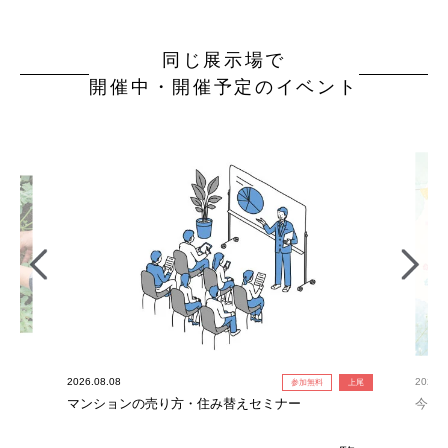
同じ展示場で
開催中・開催予定のイベント
2026.08.08
2026.0
参加無料
上尾
れ限
マンションの売り方・住み替えセミナー
今だ
定！