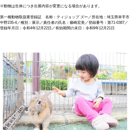
※動物は生体につき出展内容が変更になる場合があります。
第一種動物取扱業登録証 名称：ティジョップ ズー／所在地：埼玉県幸手市
中野235‐4／種別：展示／責任者の氏名：篠崎宏美／登録番号：第71‐0387／
登録年月日：令和4年12月22日／有効期間の末日：令和9年12月21日