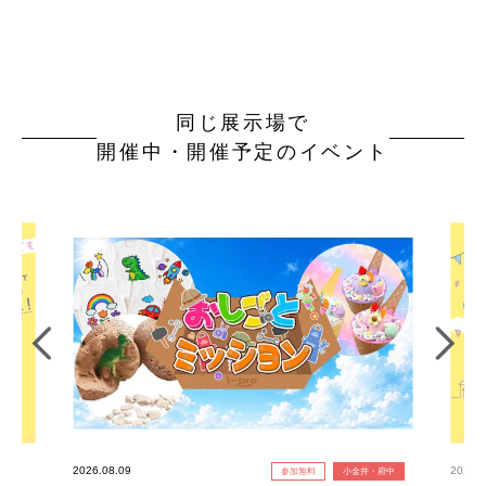
同じ展示場で
開催中・開催予定のイベント
2026.08.09
2026.0
参加無料
小金井・府中