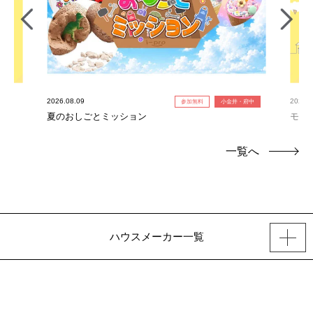
2026.08.09
2026.0
参加無料
小金井・府中
夏のおしごとミッション
モデ
一覧へ
ハウスメーカー一覧