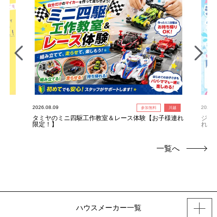
2026.08.09
2026.0
参加無料
川越
タミヤのミニ四駆工作教室＆レース体験【お子様連れ
ジャ
限定！】
れ限
一覧へ
ハウスメーカー一覧