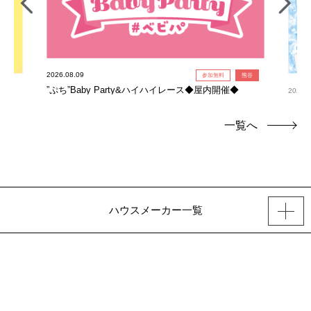
2026.08.09
参加無料
熊谷
”ぷち”Baby Party&ハイハイレース◆屋内開催◆
2026.0
氷柱
一覧へ
ハウスメーカー一覧