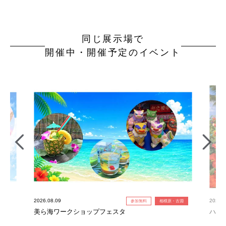
同じ展示場で
開催中・開催予定のイベント
2026.08.09
2026.0
参加無料
相模原・古淵
美ら海ワークショップフェスタ
ハワ