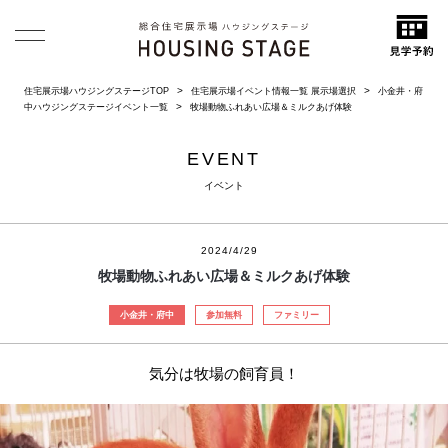
住宅展示場ハウジングステージTOP
住宅展示場イベント情報一覧 展示場選択
小金井・府
中ハウジングステージイベント一覧
牧場動物ふれあい広場＆ミルクあげ体験
EVENT
イベント
2024/4/29
牧場動物ふれあい広場＆ミルクあげ体験
小金井・府中
参加無料
ファミリー
気分は牧場の飼育員！