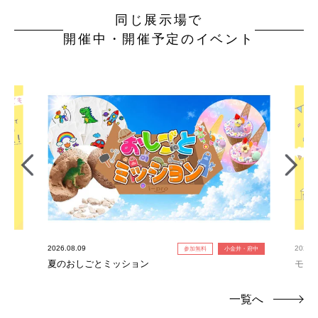
同じ展示場で
開催中・開催予定のイベント
2026.08.09
2026.0
参加無料
小金井・府中
夏のおしごとミッション
モデ
一覧へ