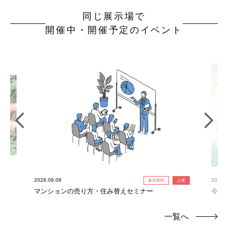
同じ展示場で
開催中・開催予定のイベント
2026.08.08
2026.0
参加無料
上尾
れ限
マンションの売り方・住み替えセミナー
今だ
定！
一覧へ