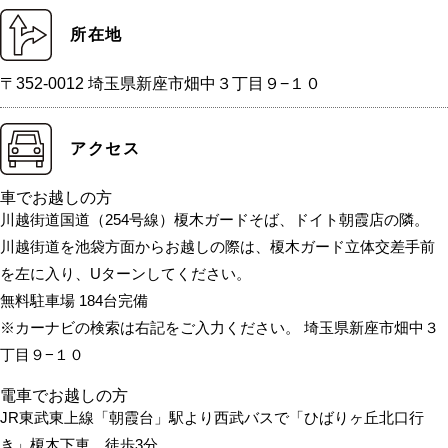
所在地
〒352-0012 埼玉県新座市畑中３丁目９−１０
アクセス
車でお越しの方
川越街道国道（254号線）榎木ガードそば、ドイト朝霞店の隣。
川越街道を池袋方面からお越しの際は、榎木ガード立体交差手前
を左に入り、Uターンしてください。
無料駐車場 184台完備
※カーナビの検索は右記をご入力ください。 埼玉県新座市畑中３
丁目９−１０
電車でお越しの方
JR東武東上線「朝霞台」駅より西武バスで「ひばりヶ丘北口行
き」榎木下車、徒歩3分。