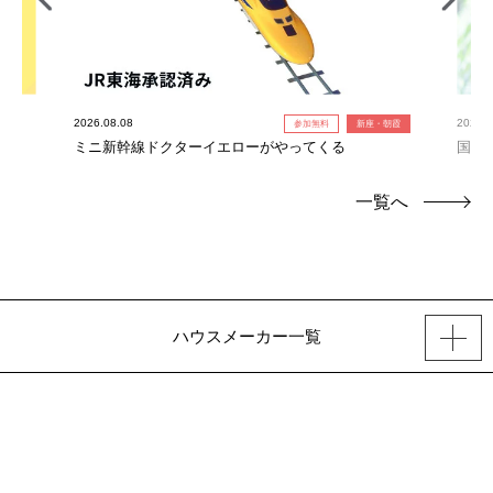
2026.08.08
2026.0
参加無料
新座・朝霞
ミニ新幹線ドクターイエローがやってくる
国産
一覧へ
ハウスメーカー一覧