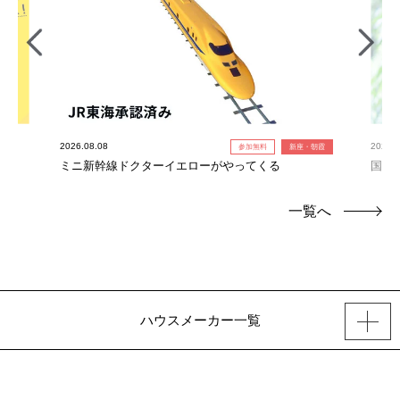
2026.08.08
2026.0
参加無料
新座・朝霞
ミニ新幹線ドクターイエローがやってくる
国産
一覧へ
ハウスメーカー一覧