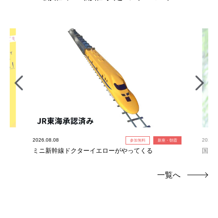
2026.08.08
2026.0
参加無料
新座・朝霞
ミニ新幹線ドクターイエローがやってくる
国産
一覧へ