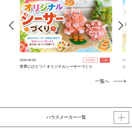
2026.08.09
2026.0
参加無料
三郷
世界にひとつ！オリジナルシーサーづくり
お絵
一覧へ
ハウスメーカー一覧