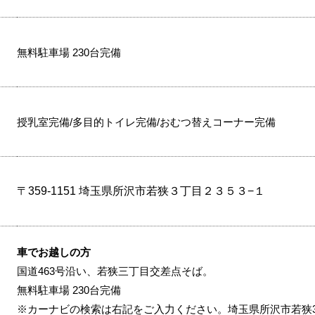
無料駐車場 230台完備
授乳室完備/多目的トイレ完備/おむつ替えコーナー完備
〒359-1151 埼玉県所沢市若狭３丁目２３５３−１
車でお越しの方
国道463号沿い、若狭三丁目交差点そば。
無料駐車場 230台完備
※カーナビの検索は右記をご入力ください。埼玉県所沢市若狭3-2