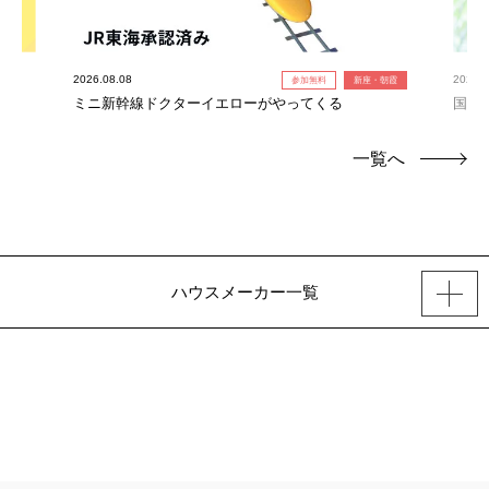
2026.08.08
2026.0
参加無料
新座・朝霞
ミニ新幹線ドクターイエローがやってくる
国産
一覧へ
ハウスメーカー一覧