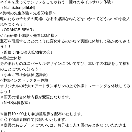
ネイルを塗ってオシャレをしちゃおう！憧れのネイルサロン体験♪
（Nail Salon pillilaN）
○美術の先生体験＜先着50名様＞
乾いたらカチカチの陶器になる不思議なねんどをつかってどうぶつの小物入
れをつくろう！
（ORANGE BEAR）
○宝石研磨士体験＜先着100名様＞
宝石を研磨するとどのように変化するのかな？実際に体験して確かめてみよ
う！！
（監修：NPO法人鉱物友の会）
○福祉士体験
身のまわりのユニバーサルデザインについて学び、車いすの体験をして福祉
のことについて知ろう！
（小金井市社会福祉協議会）
○体操インストラクター体験
オリジナルの特大エアートランポリンの上で体操トレーニングを体験してみ
よう！
※雨天の場合体験内容が変更になります。
（NEIS体操教室）
※当日10：00より参加整理券を配布いたします。
※必ず保護者同伴でお願いいたします。
※定員のあるブースについては、お子様１人１回のみとさせていただきま
す。