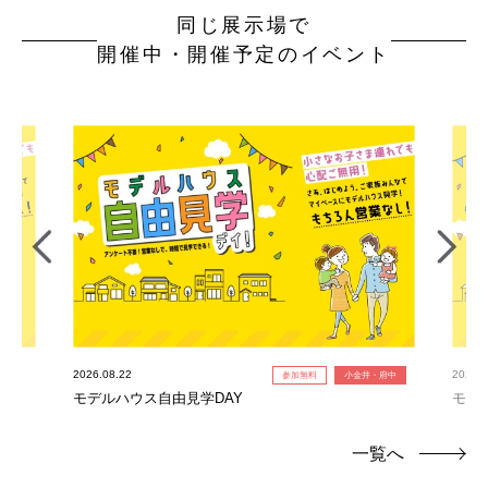
同じ展示場で
開催中・開催予定のイベント
2026.08.22
2026.0
参加無料
小金井・府中
モデルハウス自由見学DAY
モデ
一覧へ