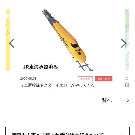
2026.08.08
2026.0
参加無料
新座・朝霞
ミニ新幹線ドクターイエローがやってくる
国産
一覧へ