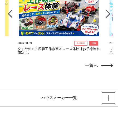
2026.08.09
2026.0
参加無料
川越
タミヤのミニ四駆工作教室＆レース体験【お子様連れ
ジャ
限定！】
れ限
一覧へ
ハウスメーカー一覧