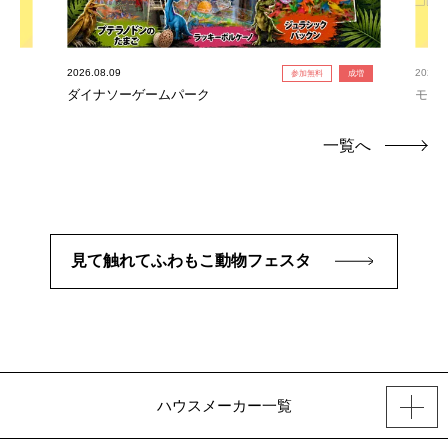
2026.08.09
2026.0
参加無料
成増
ダイナソーゲームパーク
モデ
一覧へ
見て触れてふわもこ動物フェスタ
ハウスメーカー一覧