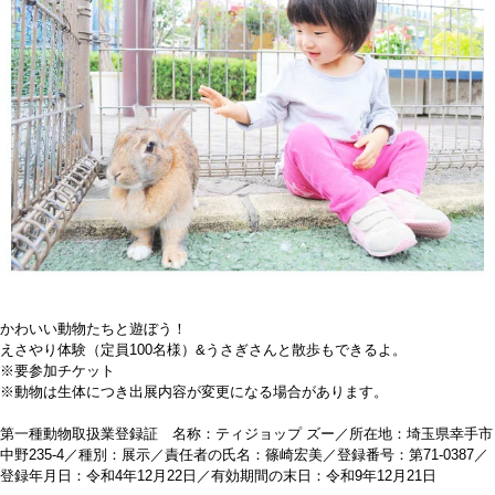
かわいい動物たちと遊ぼう！
えさやり体験（定員100名様）&うさぎさんと散歩もできるよ。
※要参加チケット
※動物は生体につき出展内容が変更になる場合があります。
第一種動物取扱業登録証 名称：ティジョップ ズー／所在地：埼玉県幸手市
中野235‐4／種別：展示／責任者の氏名：篠崎宏美／登録番号：第71‐0387／
登録年月日：令和4年12月22日／有効期間の末日：令和9年12月21日