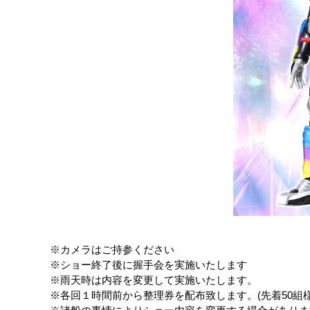
※カメラはご持参ください
※ショー終了後に握手会を実施いたします
※雨天時は内容を変更して実施いたします。
※各回１時間前から整理券を配布致します。(先着50組様