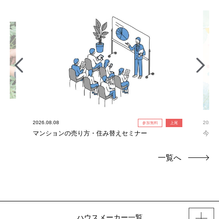
2026.08.08
2026.0
参加無料
上尾
れ限
マンションの売り方・住み替えセミナー
今だ
定！
一覧へ
ハウスメーカー一覧