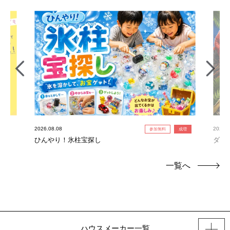
2026.08.08
2026.0
参加無料
成増
ひんやり！氷柱宝探し
ダイ
一覧へ
ハウスメーカー一覧