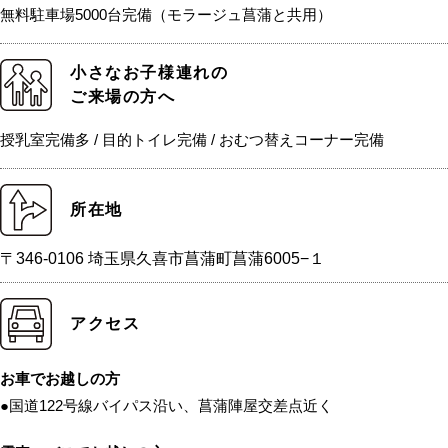
無料駐車場5000台完備（モラージュ菖蒲と共用）
小さなお子様連れの
ご来場の方へ
授乳室完備多 / 目的トイレ完備 / おむつ替えコーナー完備
所在地
〒346-0106 埼玉県久喜市菖蒲町菖蒲6005−１
アクセス
お車でお越しの方
●国道122号線バイパス沿い、菖蒲陣屋交差点近く