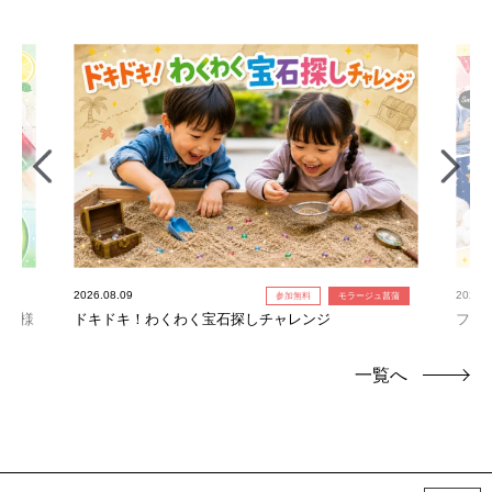
2026.08.09
2026.0
参加無料
モラージュ菖蒲
お子様
ドキドキ！わくわく宝石探しチャレンジ
フォ
一覧へ