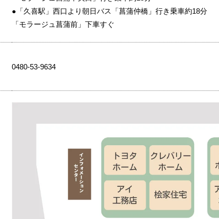
●「久喜駅」西口より朝日バス「菖蒲仲橋」行き乗車約18分
「モラージュ菖蒲前」下車すぐ
0480-53-9634