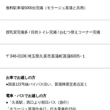
無料駐車場5000台完備（モラージュ菖蒲と共用）
授乳室完備多 / 目的トイレ完備 / おむつ替えコーナー完備
〒346-0106 埼玉県久喜市菖蒲町菖蒲6005−１
お車でお越しの方
●国道122号線バイパス沿い、菖蒲陣屋交差点近く
電車・バスでお越しの方
●「久喜駅」西口より朝日バス（急行）
「モラージュ菖蒲中央口」行き乗車約15分