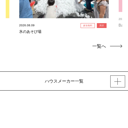
2026.0
Bab
2026.08.09
参加無料
所沢
氷のあそび場
一覧へ
ハウスメーカー一覧