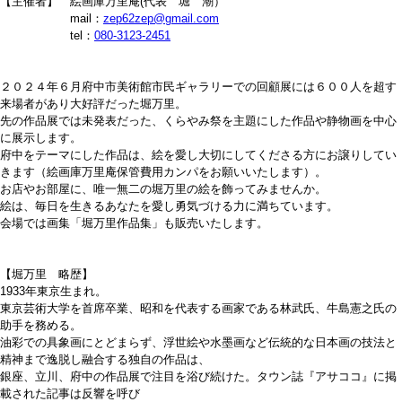
【主催者】 絵画庫万里庵(代表 堀 潮）
mail：
zep62zep@gmail.com
tel：
080-3123-2451
２０２４年６月府中市美術館市民ギャラリーでの回顧展には６００人を超す
来場者があり大好評だった堀万里。
先の作品展では未発表だった、くらやみ祭を主題にした作品や静物画を中心
に展示します。
府中をテーマにした作品は、絵を愛し大切にしてくださる方にお譲りしてい
きます（絵画庫万里庵保管費用カンパをお願いいたします）。
お店やお部屋に、唯一無二の堀万里の絵を飾ってみませんか。
絵は、毎日を生きるあなたを愛し勇気づける力に満ちています。
会場では画集「堀万里作品集」も販売いたします。
【堀万里 略歴】
1933年東京生まれ。
東京芸術大学を首席卒業、昭和を代表する画家である林武氏、牛島憲之氏の
助手を務める。
油彩での具象画にとどまらず、浮世絵や水墨画など伝統的な日本画の技法と
精神まで逸脱し融合する独自の作品は、
銀座、立川、府中の作品展で注目を浴び続けた。タウン誌『アサココ』に掲
載された記事は反響を呼び