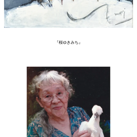
『桜ゆきみち』