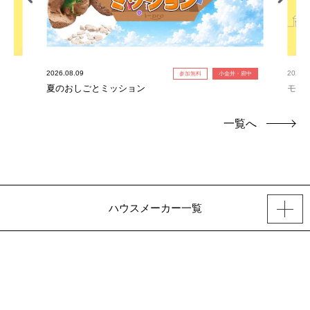
2026.08.09
2026.0
参加無料
小金井・府中
夏のおしごとミッション
モデ
一覧へ
ハウスメーカー一覧