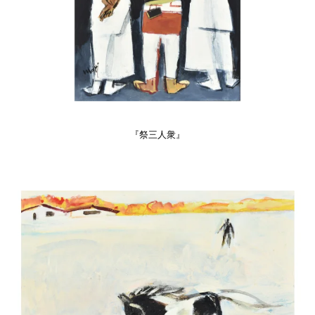
『祭三人衆』