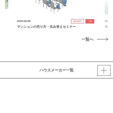
2026.08.08
2026.0
参加無料
上尾
れ限
マンションの売り方・住み替えセミナー
今だ
定！
一覧へ
ハウスメーカー一覧