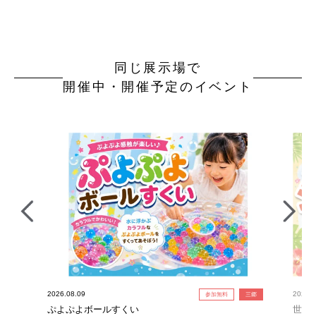
同じ展示場で
開催中・開催予定のイベント
2026.08.09
2026.0
参加無料
三郷
ぷよぷよボールすくい
世界